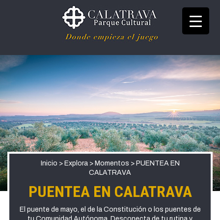
Ir
al
contenido
Donde empieza el juego
Parque Cultural
Calatrava
Inicio
>
Explora
>
Momentos
>
PUENTEA EN
CALATRAVA
PUENTEA EN CALATRAVA
El puente de mayo, el de la Constitución o los puentes de
tu Comunidad Autónoma. Desconecta de tu rutina y